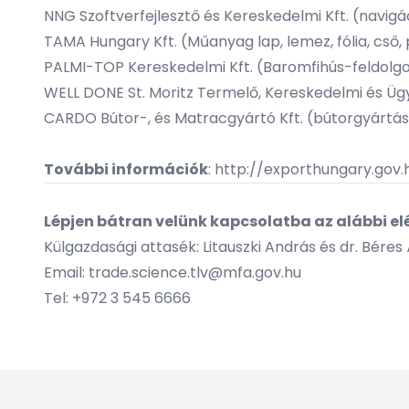
NNG Szoftverfejlesztő és Kereskedelmi Kft. (navigá
TAMA Hungary Kft. (Műanyag lap, lemez, fólia, cső, p
PALMI-TOP Kereskedelmi Kft. (Baromfihús-feldolgo
WELL DONE St. Moritz Termelő, Kereskedelmi és Ügy
CARDO Bútor-, és Matracgyártó Kft. (bútorgyártás
További információk
:
http://exporthungary.gov.
Lépjen bátran velünk kapcsolatba az alábbi e
Külgazdasági attasék: Litauszki András és dr. Béres
Email:
trade.science.tlv@mfa.gov.hu
Tel: +972 3 545 6666