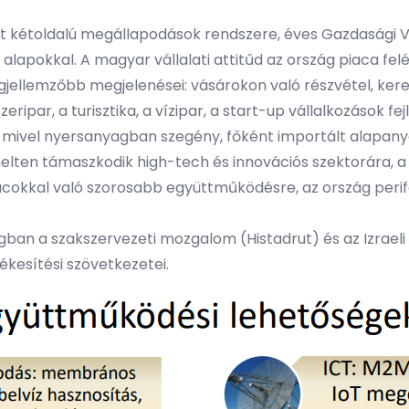
 kétoldalú megállapodások rendszere, éves Gazdasági Ve
alapokkal. A magyar vállalati attitűd az ország piaca felé
 legjellemzőbb megjelenései: vásárokon való részvétel, ke
ripar, a turisztika, a vízipar, a start-up vállalkozások fe
 mivel nyersanyagban szegény, főként importált alapanyag
lten támaszkodik high-tech és innovációs szektorára, a
iacokkal való szorosabb együttműködésre, az ország perifé
ágban a szakszervezeti mozgalom (Histadrut) és az Izrael
kesítési szövetkezetei.