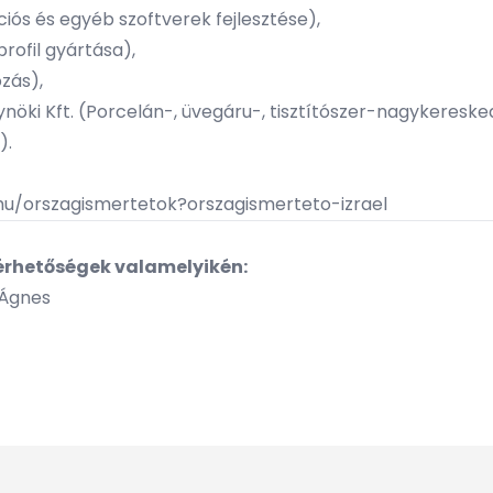
ciós és egyéb szoftverek fejlesztése),
rofil gyártása),
zás),
nöki Kft. (Porcelán-, üvegáru-, tisztítószer-nagykeresk
).
hu/orszagismertetok?orszagismerteto-izrael​
lérhetőségek valamelyikén:
 Ágnes