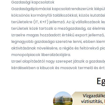
Gazdasági kapcsolatok
Gazdaságdiplomáciai kapcsolatrendszerünk kiépült
kölcsönös kormányfői találkozókkal, közös kutatási 
területekre (IT, K+F) jellemző. Az új vállalkozások
területek közé tartozik a mezőgazdaság, az élelmisze
Izraelre magas hozzáadott értékű export jellemző,
legnagyobb gazdasága szeretne lenni, ebben kieme
aktivitásának növelésére, a régiós és feltörekvő p
monopolpiacok liberalizációjára.
Izrael alapításától nagy szerepet játszik a gazdas
kérdésekben a kibucok és mosavok termelő és érté