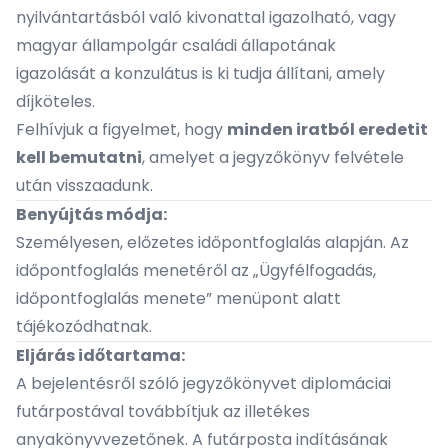
nyilvántartásból való kivonattal igazolható, vagy
magyar állampolgár családi állapotának
igazolását a konzulátus is ki tudja állítani, amely
díjköteles.
Felhívjuk a figyelmet, hogy
minden iratból eredetit
kell bemutatni
, amelyet a jegyzőkönyv felvétele
után visszaadunk.
Benyújtás módja:
Személyesen, előzetes időpontfoglalás alapján. Az
időpontfoglalás menetéről az „
Ügyfélfogadás,
időpontfoglalás menete
” menüpont alatt
tájékozódhatnak.
Eljárás időtartama:
A bejelentésről szóló jegyzőkönyvet diplomáciai
futárpostával továbbítjuk az illetékes
anyakönyvvezetőnek. A futárposta indításának