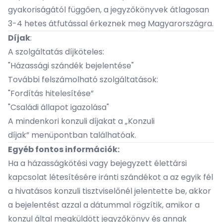
gyakoriságától függően, a jegyzőkönyvek átlagosan
3-4 hetes átfutással érkeznek meg Magyarországra.
Díjak
:
A szolgáltatás díjköteles:
"Házassági szándék bejelentése"
További felszámolható szolgáltatások:
"Fordítás hitelesítése”
"Családi állapot igazolása"
A mindenkori konzuli díjakat a „
Konzuli
díjak
” menüpontban találhatóak.
Egyéb fontos információk:
Ha a házasságkötési vagy bejegyzett élettársi
kapcsolat létesítésére iránti szándékot a az egyik fél
a hivatásos konzuli tisztviselőnél jelentette be, akkor
a bejelentést azzal a dátummal rögzítik, amikor a
konzul által megküldött jegyzőkönyv és annak