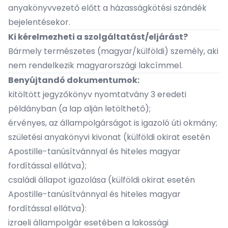
anyakönyvvezető előtt a házasságkötési szándék
bejelentésekor.
Ki kérelmezheti a szolgáltatást/eljárást?
Bármely természetes (magyar/külföldi) személy, aki
nem rendelkezik magyarországi lakcímmel.
Benyújtandó dokumentumok:
kitöltött jegyzőkönyv nyomtatvány 3 eredeti
példányban (a lap alján letölthető);
érvényes, az állampolgárságot is igazoló úti okmány;
születési anyakönyvi kivonat (külföldi okirat esetén
Apostille-tanúsítvánnyal és hiteles magyar
fordítással ellátva);
családi állapot igazolása (külföldi okirat esetén
Apostille-tanúsítvánnyal és hiteles magyar
fordítással ellátva):
izraeli állampolgár esetében a lakossági