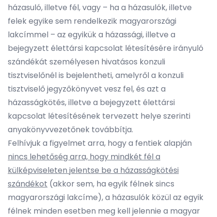
házasuló, illetve fél, vagy – ha a házasulók, illetve
felek egyike sem rendelkezik magyarországi
lakcímmel – az egyikük a házassági, illetve a
bejegyzett élettársi kapcsolat létesítésére irányuló
szándékát személyesen hivatásos konzuli
tisztviselőnél is bejelentheti, amelyről a konzuli
tisztviselő jegyzőkönyvet vesz fel, és azt a
házasságkötés, illetve a bejegyzett élettársi
kapcsolat létesítésének tervezett helye szerinti
anyakönyvvezetőnek továbbítja.
Felhívjuk a figyelmet arra, hogy a fentiek alapján
nincs lehetőség arra, hogy mindkét fél a
külképviseleten jelentse be a házasságkötési
szándékot
(akkor sem, ha egyik félnek sincs
magyarországi lakcíme), a házasulók közül az egyik
félnek minden esetben meg kell jelennie a magyar