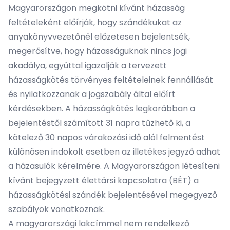
Magyarországon megkötni kívánt házasság
feltételeként előírják, hogy szándékukat az
anyakönyvvezetőnél előzetesen bejelentsék,
megerősítve, hogy házasságuknak nincs jogi
akadálya, egyúttal igazolják a tervezett
házasságkötés törvényes feltételeinek fennállását
és nyilatkozzanak a jogszabály által előírt
kérdésekben. A házasságkötés legkorábban a
bejelentéstől számított 31 napra tűzhető ki, a
kötelező 30 napos várakozási idő alól felmentést
különösen indokolt esetben az illetékes jegyző adhat
a házasulók kérelmére. A Magyarországon létesíteni
kívánt bejegyzett élettársi kapcsolatra (BÉT) a
házasságkötési szándék bejelentésével megegyező
szabályok vonatkoznak.
A magyarországi lakcímmel nem rendelkező