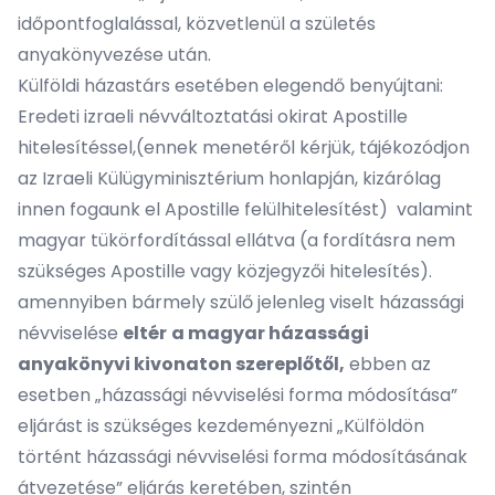
időpontfoglalással, közvetlenül a születés
anyakönyvezése után.
Külföldi házastárs esetében elegendő benyújtani:
Eredeti izraeli névváltoztatási okirat Apostille
hitelesítéssel,(ennek menetéről kérjük, tájékozódjon
az Izraeli Külügyminisztérium honlapján, kizárólag
innen fogaunk el Apostille felülhitelesítést) valamint
magyar tükörfordítással ellátva (a fordításra nem
szükséges Apostille vagy közjegyzői hitelesítés).
amennyiben bármely szülő jelenleg viselt házassági
névviselése
eltér
a magyar házassági
anyakönyvi kivonaton szereplőtől,
ebben az
esetben „házassági névviselési forma módosítása”
eljárást is szükséges kezdeményezni „Külföldön
történt házassági névviselési forma módosításának
átvezetése” eljárás keretében, szintén