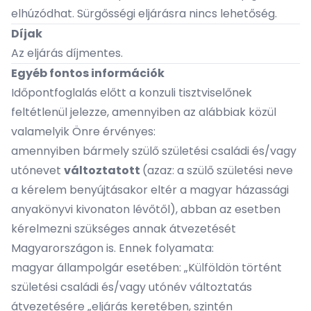
elhúzódhat. Sürgősségi eljárásra nincs lehetőség.
Díjak
Az eljárás díjmentes.
Egyéb fontos információk
Időpontfoglalás előtt a konzuli tisztviselőnek
feltétlenül jelezze, amennyiben az alábbiak közül
valamelyik Önre érvényes:
amennyiben bármely szülő születési családi és/vagy
utónevet
változtatott
(azaz: a szülő születési neve
a kérelem benyújtásakor eltér a magyar házassági
anyakönyvi kivonaton lévőtől), abban az esetben
kérelmezni szükséges annak átvezetését
Magyarországon is. Ennek folyamata:
magyar állampolgár esetében: „Külföldön történt
születési családi és/vagy utónév változtatás
átvezetésére „eljárás keretében, szintén