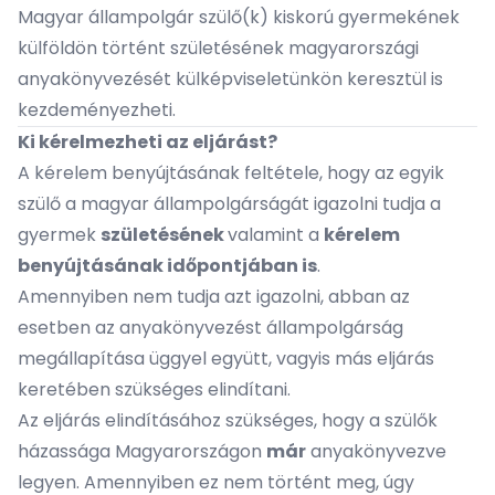
Magyar állampolgár szülő(k) kiskorú gyermekének
külföldön történt születésének magyarországi
anyakönyvezését külképviseletünkön keresztül is
kezdeményezheti.
Ki kérelmezheti az eljárást?
A kérelem benyújtásának feltétele, hogy az egyik
szülő a magyar állampolgárságát igazolni tudja a
gyermek
születésének
valamint a
kérelem
benyújtásának időpontjában is
.
Amennyiben nem tudja azt igazolni, abban az
esetben az anyakönyvezést
állampolgárság
megállapítása
üggyel együtt, vagyis más eljárás
keretében szükséges elindítani.
Az eljárás elindításához szükséges, hogy a szülők
házassága Magyarországon
már
anyakönyvezve
legyen. Amennyiben ez nem történt meg, úgy