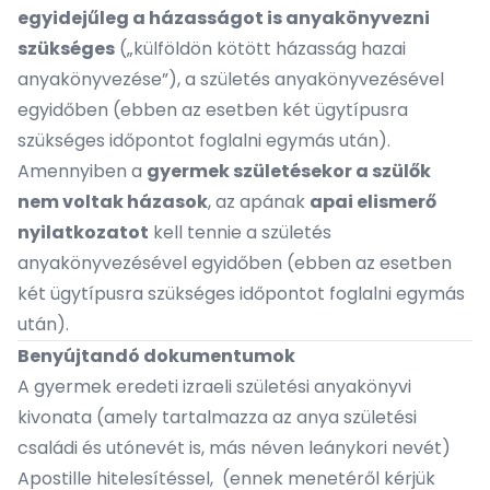
egyidejűleg a házasságot is anyakönyvezni
szükséges
(„külföldön kötött házasság hazai
anyakönyvezése”), a születés anyakönyvezésével
egyidőben (ebben az esetben két ügytípusra
szükséges időpontot foglalni egymás után).
Amennyiben a
gyermek születésekor a szülők
nem voltak házasok
, az apának
apai elismerő
nyilatkozatot
kell tennie a születés
anyakönyvezésével egyidőben (ebben az esetben
két ügytípusra szükséges időpontot foglalni egymás
után).
Benyújtandó dokumentumok
A gyermek eredeti izraeli születési anyakönyvi
kivonata (amely tartalmazza az anya születési
családi és utónevét is, más néven leánykori nevét)
Apostille hitelesítéssel, (ennek menetéről kérjük