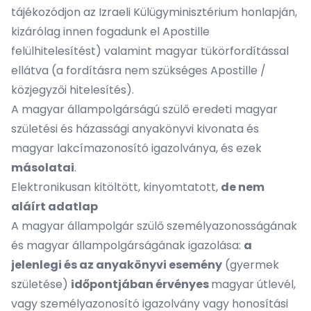
tájékozódjon az Izraeli Külügyminisztérium honlapján,
kizárólag innen fogadunk el Apostille
felülhitelesítést) valamint magyar tükörfordítással
ellátva (a fordításra nem szükséges Apostille /
közjegyzői hitelesítés).
A magyar állampolgárságú szülő eredeti magyar
születési és házassági anyakönyvi kivonata és
magyar lakcímazonosító igazolványa, és ezek
másolatai
.
Elektronikusan kitöltött, kinyomtatott,
de nem
aláírt adatlap
A magyar állampolgár szülő személyazonosságának
és magyar állampolgárságának igazolása:
a
jelenlegi és az anyakönyvi esemény
(gyermek
születése)
időpontjában érvényes
magyar útlevél,
vagy személyazonosító igazolvány vagy honosítási