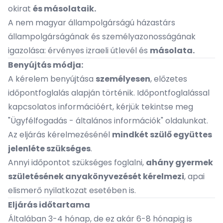
okirat
és másolataik.
A nem magyar állampolgárságú házastárs
állampolgárságának és személyazonosságának
igazolása: érvényes izraeli útlevél és
másolata.
Benyújtás módja:
A kérelem benyújtása
személyesen
, előzetes
időpontfoglalás alapján történik. Időpontfoglalással
kapcsolatos információért, kérjük tekintse meg
"
Ügyfélfogadás - általános információk"
oldalunkat.
Az eljárás kérelmezésénél
mindkét szülő együttes
jelenléte szükséges
.
Annyi időpontot szükséges foglalni,
ahány gyermek
születésének anyakönyvezését kérelmezi
, apai
elismerő nyilatkozat esetében is.
Eljárás időtartama
Általában 3-4 hónap, de ez akár 6-8 hónapig is