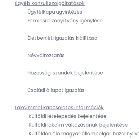
Egyéb konzuli szolgáltatások
Ügyfélkapu ügyintézés
Erkölcsi bizonyítvány igénylése
Életbenléti igazolás kiállítása
Névváltoztatás
Házassági szándék bejelentése
Családi állapot igazolás
Lakcímmel kapcsolatos információk
K
ülföldi letelepedés bejelentése
K
ülföldi lakcím változásának bejelentése
K
ülföldön élő magyar állampolgár hazai nyilv