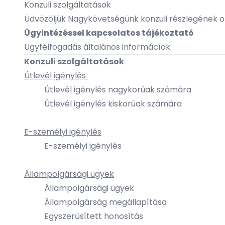
Konzuli szolgáltatások
Üdvözöljük Nagykövetségünk konzuli részlegének o
Ügyintézéssel kapcsolatos tájékoztató
Ügyfélfogadás általános informácíok
Konzuli szolgáltatások
Útlevél igénylés
Útlevél igénylés nagykorúak számára
Útlevél igénylés kiskorúak számára
E-személyi igénylés
E-személyi igénylés
Állampolgársági ügyek
Állampolgársági ügyek
Állampolgárság megállapítása
Egyszerűsített honosítás