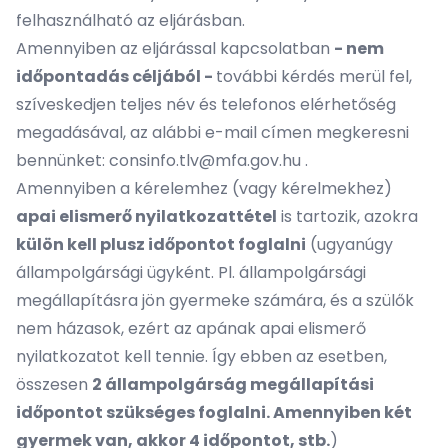
felhasználható az eljárásban.
Amennyiben az eljárással kapcsolatban
- nem
időpontadás céljából -
további kérdés merül fel,
szíveskedjen teljes név és telefonos elérhetőség
megadásával, az alábbi e-mail címen megkeresni
bennünket:
consinfo.tlv@mfa.gov.hu
.
Amennyiben a kérelemhez (vagy kérelmekhez)
apai elismerő nyilatkozattétel
is tartozik, azokra
külön kell plusz időpontot foglalni
(ugyanúgy
állampolgársági ügyként. Pl. állampolgársági
megállapításra jön gyermeke számára, és a szülők
nem házasok, ezért az apának apai elismerő
nyilatkozatot kell tennie. Így ebben az esetben,
összesen
2 állampolgárság megállapítási
időpontot szükséges foglalni. Amennyiben két
gyermek van, akkor 4 időpontot, stb.
)