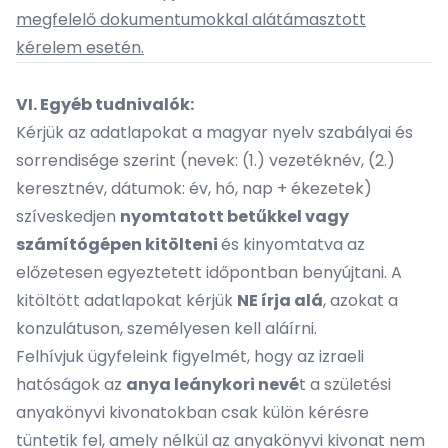
megfelelő dokumentumokkal alátámasztott
kérelem esetén.
VI. Egyéb tudnivalók:
Kérjük az adatlapokat a magyar nyelv szabályai és
sorrendisége szerint (nevek: (1.) vezetéknév, (2.)
keresztnév, dátumok: év, hó, nap + ékezetek)
szíveskedjen
nyomtatott betűkkel vagy
számítógépen kitölteni
és kinyomtatva az
előzetesen egyeztetett időpontban benyújtani. A
kitöltött adatlapokat kérjük
NE írja alá
, azokat a
konzulátuson, személyesen kell aláírni.
Felhívjuk ügyfeleink figyelmét, hogy az izraeli
hatóságok az
anya leánykori nevé
t a születési
anyakönyvi kivonatokban csak külön kérésre
tüntetik fel, amely nélkül az anyakönyvi kivonat nem