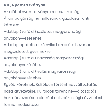
VII., Nyomtatványok
Az alábbi nyomtatványokra lesz szükség:
Állampolgárság fennállásának igazolása iránti
kérelem
Adatlap (külföldi) születés magyarországi
anyakönyvezéséhez
Adatlap apai elismerő nyilatkozattételhez már
megszületett gyermekre
Adatlap (külföldi) házasság magyarországi
anyakönyvezéséhez
Adatlap (külföldi) válás magyarországi
anyakönyvezéséhez
Egyéb kérelmek:
Külföldön történt névváltoztatás
hazai átvezetése,
külföldön törént névváltoztatás
hazai átvezetése kiskorúaknak,
Házassági névviselési
forma módosítása.