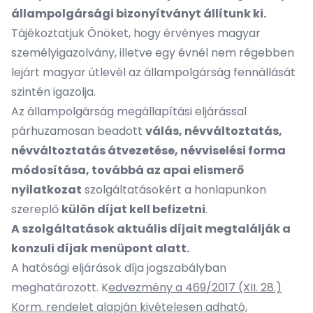
állampolgársági bizonyítványt állítunk ki.
Tájékoztatjuk Önöket, hogy érvényes magyar
személyigazolvány, illetve egy évnél nem régebben
lejárt magyar útlevél az állampolgárság fennállását
szintén igazolja.
Az állampolgárság megállapítási eljárással
párhuzamosan beadott
válás, névváltoztatás,
névváltoztatás átvezetése, névviselési forma
módosítása, továbbá az apai elismerő
nyilatkozat
szolgáltatásokért a honlapunkon
szereplő
külön díjat kell befizetni
.
A szolgáltatások aktuális díjait megtalálják a
konzuli díjak
menüpont alatt.
A hatósági eljárások díja jogszabályban
meghatározott. K
edvezmény a 469/2017 (XII. 28.)
Korm. rendelet alapján kivételesen adható,