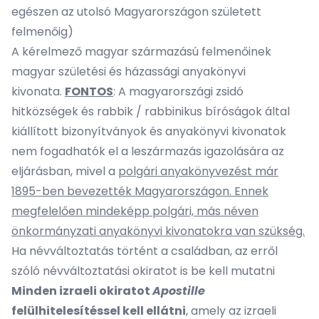
egészen az utolsó Magyarországon született
felmenőig)
A kérelmező magyar származású felmenőinek
magyar születési és házassági anyakönyvi
kivonata.
FONTOS
: A magyarországi zsidó
hitközségek és rabbik / rabbinikus bíróságok által
kiállított bizonyítványok és anyakönyvi kivonatok
nem fogadhatók el a leszármazás igazolására az
eljárásban, mivel a
polgári anyakönyvezést már
1895-ben bevezették Magyarországon. Ennek
megfelelően mindeképp polgári, más néven
önkormányzati anyakönyvi kivonatokra van szükség.
Ha névváltoztatás történt a családban, az erről
szóló névváltoztatási okiratot is be kell mutatni
Minden izraeli okiratot
Apostille
felülhitelesítéssel kell ellátni
, amely az izraeli