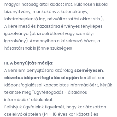
magyar hatóság által kiadott irat, különösen iskolai
bizonyítvány, munkakönyv, katonakönyv,
lakcímbejelentő lap, névváltoztatási okirat stb.),
A kérelmező és házastársa érvényes fényképes
igazolványa (pl. izraeli útlevél vagy személyi
igazolvány). Amennyiben a kérelmező házas, a
házastársnak is jönnie szükséges!
III. A benyújtás módja:
A kérelem benyújtására kizárólag
személyesen
,
előzetes időpontfoglalás alapján
kerülhet sor.
Időpontfoglalással kapcsolatos információért, kérjük
tekintse meg
"Ügyfélfogadás - általános
információk"
oldalunkat.
Felhívjuk ügyfeleink figyelmét, hogy korlátozottan
cselekvőképtelen (14 – 18 éves kor közötti) és