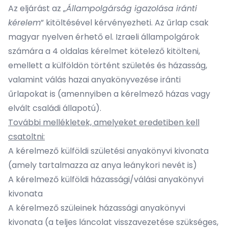
Az eljárást az „
Állampolgárság igazolása iránti
kérelem
” kitöltésével kérvényezheti. Az űrlap csak
magyar nyelven érhető el. Izraeli állampolgárok
számára a 4 oldalas kérelmet kötelező kitölteni,
emellett a külföldön történt születés és házasság,
valamint válás hazai anyakönyvezése iránti
űrlapokat is (amennyiben a kérelmező házas vagy
elvált családi állapotú).
További mellékletek, amelyeket eredetiben kell
csatoltni:
A kérelmező külföldi születési anyakönyvi kivonata
(amely tartalmazza az anya leánykori nevét is)
A kérelmező külföldi házassági/válási anyakönyvi
kivonata
A kérelmező szüleinek házassági anyakönyvi
kivonata (a teljes láncolat visszavezetése szükséges,