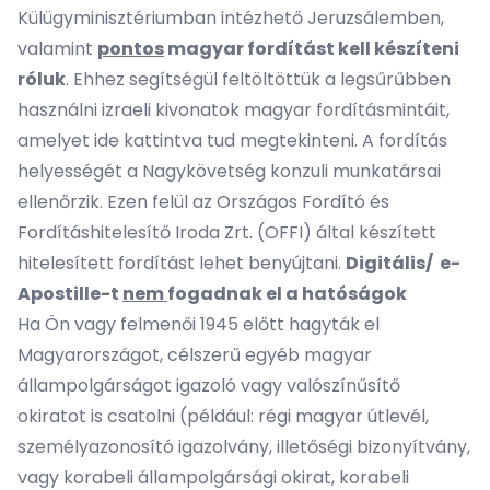
Külügyminisztériumban intézhető Jeruzsálemben,
valamint
pontos
magyar fordítást kell készíteni
róluk
. Ehhez segítségül feltöltöttük a legsűrűbben
használni izraeli kivonatok magyar fordításmintáit,
amelyet
ide kattintva tud megtekinteni.
A fordítás
helyességét a Nagykövetség konzuli munkatársai
ellenőrzik. Ezen felül az Országos Fordító és
Fordításhitelesítő Iroda Zrt. (OFFI) által készített
hitelesített fordítást lehet benyújtani.
Digitális/ e-
Apostille-t
nem
fogadnak el a hatóságok
Ha Ön vagy felmenői 1945 előtt hagyták el
Magyarországot, célszerű egyéb magyar
állampolgárságot igazoló vagy valószínűsítő
okiratot is csatolni (például: régi magyar útlevél,
személyazonosító igazolvány, illetőségi bizonyítvány,
vagy korabeli állampolgársági okirat, korabeli