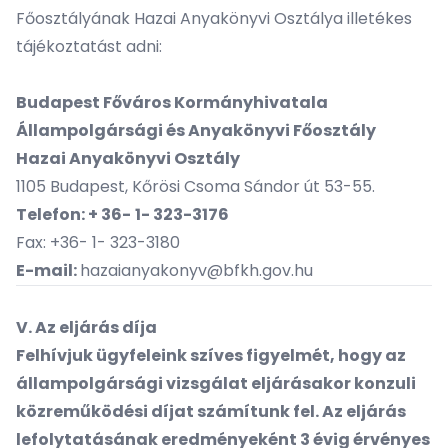
Főosztályának Hazai Anyakönyvi Osztálya illetékes
tájékoztatást adni:
Budapest Főváros Kormányhivatala
Állampolgársági és Anyakönyvi Főosztály
Hazai Anyakönyvi Osztály
1105 Budapest, Kőrösi Csoma Sándor út 53-55.
Telefon: + 36-
1- 323-3176
Fax: +36- 1- 323-3180
E-mail:
hazaianyakonyv@bfkh.gov.hu
V. Az eljárás díja
Felhívjuk ügyfeleink szíves figyelmét, hogy az
állampolgársági vizsgálat eljárásakor konzuli
közreműködési díjat számítunk fel. Az eljárás
lefolytatásának eredményeként 3 évig érvényes