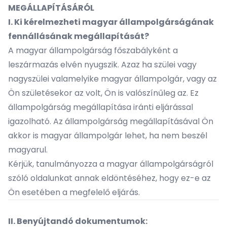
MEGÁLLAPÍTÁSÁRÓL
I. Ki kérelmezheti magyar állampolgárságának
fennállásának megállapítását?
A magyar állampolgárság főszabályként a
leszármazás elvén nyugszik. Azaz ha szülei vagy
nagyszülei valamelyike magyar állampolgár, vagy az
Ön születésekor az volt, Ön is valószínűleg az. Ez
állampolgárság megállapítása iránti eljárással
igazolható. Az állampolgárság megállapításával Ön
akkor is magyar állampolgár lehet, ha nem beszél
magyarul.
Kérjük, tanulmányozza a
magyar állampolgárságról
szóló oldalunkat
annak eldöntéséhez, hogy ez-e az
Ön esetében a megfelelő eljárás.
II. Benyújtandó dokumentumok: