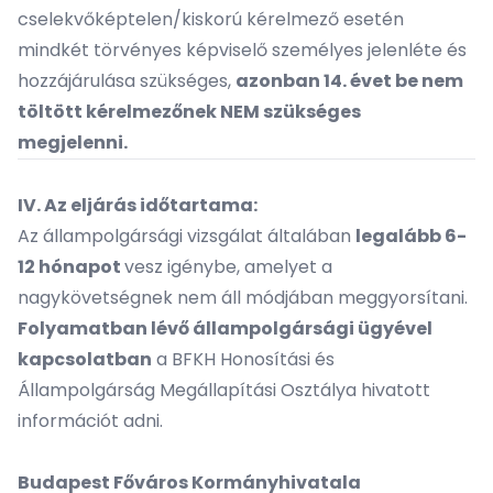
cselekvőképtelen/kiskorú kérelmező esetén
mindkét törvényes képviselő személyes jelenléte és
hozzájárulása szükséges,
azonban 14. évet be nem
töltött kérelmezőnek NEM szükséges
megjelenni.
IV. Az eljárás időtartama:
Az állampolgársági vizsgálat általában
legalább 6-
12 hónapot
vesz igénybe, amelyet a
nagykövetségnek nem áll módjában meggyorsítani.
Folyamatban lévő állampolgársági ügyével
kapcsolatban
a BFKH Honosítási és
Állampolgárság Megállapítási Osztálya hivatott
információt adni.
Budapest Főváros Kormányhivatala