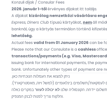
Konzuli díjak / Consular Fees
2026. január 1-től
érvényes díjakat
itt találja.
A díjakat
kizárólag nemzetközi vásárlásra eng
Express,
Diners Club
típusú kártyákat,
nem
áll mód
banknál, úgy a kártyás terminálon történő kifizetés 
lehetőség.
Actual fees
valid from 01 January 2026
can be f
Please note that our Consulate is a
cashless
offic
transactions/payments (e.g. Visa, Mastercard
issuing bank for international payments, the payme
bank. Unfortunately other types of payment are n
.ניתן למצוא את העמלות הנוכחיות
כאן
. ם לעסקאות/תשלומים בינלאומיים (למשל ויזה, מאסטרקארד
. ום יידחה. הקונסוליה שלנו
לא יכולה לעזור
במקרים כאלה
והלקוח צריך לפנות לבנק המנפיק.