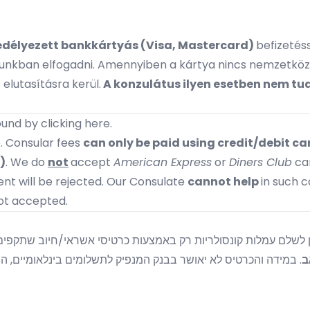
edélyezett bankkártyás (Visa, Mastercard)
befizetéss
unkban elfogadni. Amennyiben a kártya nincs nemzetközi
elutasításra kerül.
A konzulátus ilyen esetben nem tud
ound by
clicking here.
e. Consular fees
can only be paid using credit/debit car
)
. We do
not
accept
American Express
or
Diners Club
car
nt will be rejected. Our Consulate
cannot help
in such 
ot accepted.
תן לשלם עמלות קונסולריות רק באמצעות כרטיסי אשראי/חיוב שתקפי
ב
במידה והכרטיס לא יאושר בבנק המנפיק לתשלומים בינלאומיים, התשל