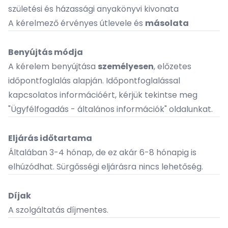
születési és házassági anyakönyvi kivonata
A kérelmező érvényes útlevele és
másolata
Benyújtás módja
A kérelem benyújtása
személyesen
, előzetes
időpontfoglalás alapján. Időpontfoglalással
kapcsolatos információért, kérjük tekintse meg
"
Ügyfélfogadás - általános információk"
oldalunkat.
Eljárás időtartama
Általában 3-4 hónap, de ez akár 6-8 hónapig is
elhúzódhat. Sürgősségi eljárásra nincs lehetőség.
Díjak
A szolgáltatás díjmentes.