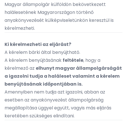
Magyar állampolgár külföldön bekövetkezett
halálesetének Magyarországon történő
anyakönyvezését külképviseletünkön keresztül is
kérelmezheti.
Ki kérelmezheti az eljárást?
A kérelem bárki által benyújtható.
A kérelem benyújtásának
feltétele
, hogy a
kérelmező az
elhunyt magyar állampolgárságát
a igazolni tudja a haláleset valamint a kérelem
benyújtásának időpontjában is.
Amennyiben nem tudja azt igazolni, abban az
esetben az anyakönyvezést
állampolgárság
megállapítása
üggyel együtt, vagyis más eljárás
keretében szükséges elindítani.