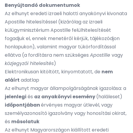
Benyújtandó dokumentumok
Az elhunyt eredeti izraeli halotti anyakönyvi kivonata
Apostille hitelesítéssel (kizárólag az izraeli
külügyminisztérium Apostille felülhitelesítését
fogadjuk el, ennek menetéről kérjük, tájékozódjon
honlapukon), valamint magyar tükörfordítással
ellátva (a fordításra nem szükséges
Apostille
vagy
közjegyzői hitelesítés
)
Elektronikusan kitöltött, kinyomtatott, de
nem
aláírt
adatlap
Az elhunyt magyar állampolgárságának igazolása: a
jelenlegi
és
az anyakönyvi esemény
(haláleset)
időpontjában
érvényes magyar útlevél, vagy
személyazonosító igazolvány vagy honosítási okirat,
és
másolatuk
Az elhunyt Magyarországon kiállított eredeti