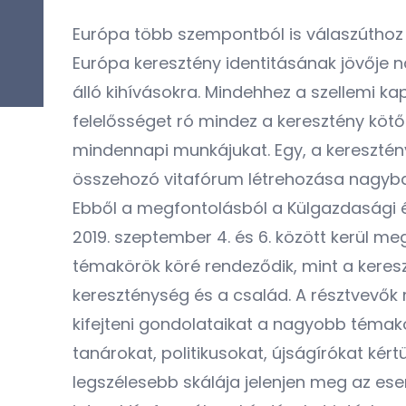
Európa több szempontból is válaszúthoz
Európa keresztény identitásának jövője 
álló kihívásokra. Mindehhez a szellemi k
felelősséget ró mindez a keresztény kötő
mindennapi munkájukat. Egy, a keresztény
összehozó vitafórum létrehozása nagyba
Ebből a megfontolásból a Külgazdasági é
2019. szeptember 4. és 6. között kerül 
témakörök köré rendeződik, mint a keresz
kereszténység és a család. A résztvevők
kifejteni gondolataikat a nagyobb témakö
tanárokat, politikusokat, újságírókat ké
legszélesebb skálája jelenjen meg az e