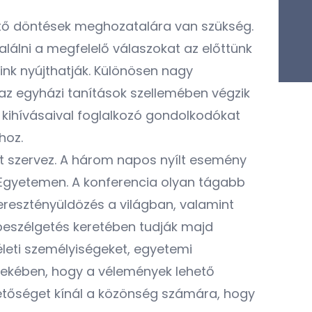
ető döntések meghozatalára van szükség.
lálni a megfelelő válaszokat az előttünk
ink nyújthatják. Különösen nagy
 az egyházi tanítások szellemében végzik
s kihívásaival foglalkozó gondolkodókat
hoz.
t szervez. A három napos nyílt esemény
 Egyetemen. A konferencia olyan tágabb
eresztényüldözés a világban, valamint
beszélgetés keretében tudják majd
életi személyiségeket, egyetemi
érdekében, hogy a vélemények lehető
etőséget kínál a közönség számára, hogy