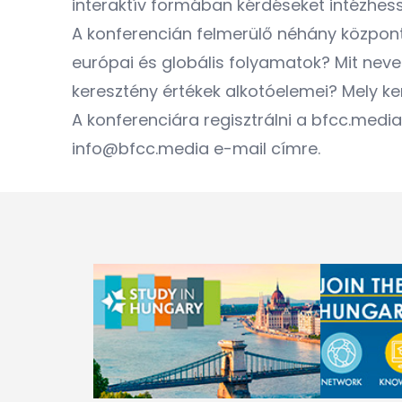
interaktív formában kérdéseket intézhesse
A konferencián felmerülő néhány központ
európai és globális folyamatok? Mit nev
keresztény értékek alkotóelemei? Mely k
A konferenciára regisztrálni a
bfcc.media
info@bfcc.media
e-mail címre.