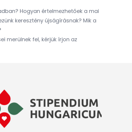
zázadban? Hogyan értelmezhetőek a mai
zünk keresztény újságírásnak? Mik a
?
merülnek fel, kérjük írjon az