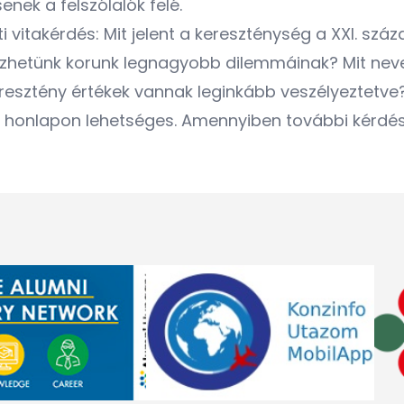
nek a felszólalók felé.
i vitakérdés: Mit jelent a kereszténység a XXI. s
ezhetünk korunk legnagyobb dilemmáinak? Mit neve
eresztény értékek vannak leginkább veszélyeztetve
honlapon lehetséges. Amennyiben további kérdései 