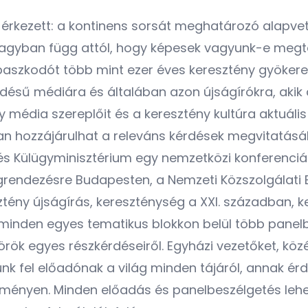
 érkezett: a kontinens sorsát meghatározó alapv
nagyban függ attól, hogy képesek vagyunk-e megta
apaszkodót több mint ezer éves keresztény gyökere
désű médiára és általában azon újságírókra, akik
 média szereplőit és a keresztény kultúra aktuáli
n hozzájárulhat a releváns kérdések megvitatásá
s Külügyminisztérium egy nemzetközi konferenciá
megrendezésre Budapesten, a Nemzeti Közszolgálati
tény újságírás, kereszténység a XXI. században, k
 minden egyes tematikus blokkon belül több panel
rök egyes részkérdéseiről. Egyházi vezetőket, köz
rtünk fel előadónak a világ minden tájáról, annak 
seményen. Minden előadás és panelbeszélgetés leh