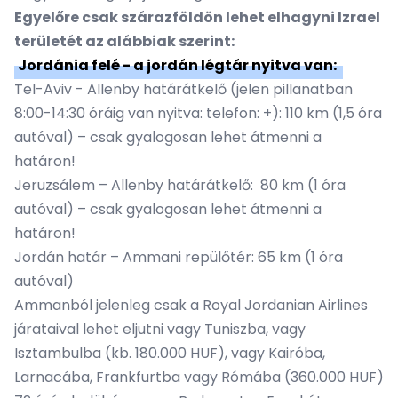
Egyelőre csak szárazföldön lehet elhagyni Izrael
területét az alábbiak szerint:
Jordánia felé - a jordán légtár nyitva van:
Tel-Aviv - Allenby határátkelő (jelen pillanatban
8:00-14:30 óráig van nyitva: telefon: +): 110 km (1,5 óra
autóval) – csak gyalogosan lehet átmenni a
határon!
Jeruzsálem – Allenby határátkelő: 80 km (1 óra
autóval) – csak gyalogosan lehet átmenni a
határon!
Jordán határ – Ammani repülőtér: 65 km (1 óra
autóval)
Ammanból jelenleg csak a Royal Jordanian Airlines
járataival lehet eljutni vagy Tuniszba, vagy
Isztambulba (kb. 180.000 HUF), vagy Kairóba,
Larnacába, Frankfurtba vagy Rómába (360.000 HUF)