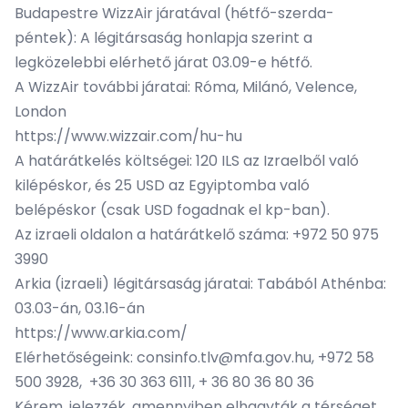
Budapestre WizzAir járatával (hétfő-szerda-
péntek): A légitársaság honlapja szerint a
legközelebbi elérhető járat 03.09-e hétfő.
A WizzAir további járatai: Róma, Milánó, Velence,
London
https://www.wizzair.com/hu-hu
A határátkelés költségei: 120 ILS az Izraelből való
kilépéskor, és 25 USD az Egyiptomba való
belépéskor (csak USD fogadnak el kp-ban).
Az izraeli oldalon a határátkelő száma: +972 50 975
3990
Arkia (izraeli) légitársaság járatai: Tabából Athénba:
03.03-án, 03.16-án
https://www.arkia.com/
Elérhetőségeink: consinfo.tlv@mfa.gov.hu, +972 58
500 3928, +36 30 363 6111, + 36 80 36 80 36
Kérem, jelezzék, amennyiben elhagyták a térséget