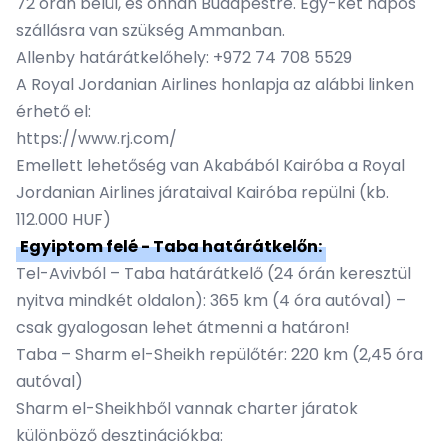
72 órán belül, és onnan Budapestre. Egy-két napos
szállásra van szükség Ammanban.
Allenby határátkelőhely: +972 74 708 5529
A Royal Jordanian Airlines honlapja az alábbi linken
érhető el:
https://www.rj.com/
Emellett lehetőség van Akabából Kairóba a Royal
Jordanian Airlines járataival Kairóba repülni (kb.
112.000 HUF)
Egyiptom felé - Taba határátkelőn:
Tel-Avivból – Taba határátkelő (24 órán keresztül
nyitva mindkét oldalon): 365 km (4 óra autóval) –
csak gyalogosan lehet átmenni a határon!
Taba – Sharm el-Sheikh repülőtér: 220 km (2,45 óra
autóval)
Sharm el-Sheikhből vannak charter járatok
különböző desztinációkba: