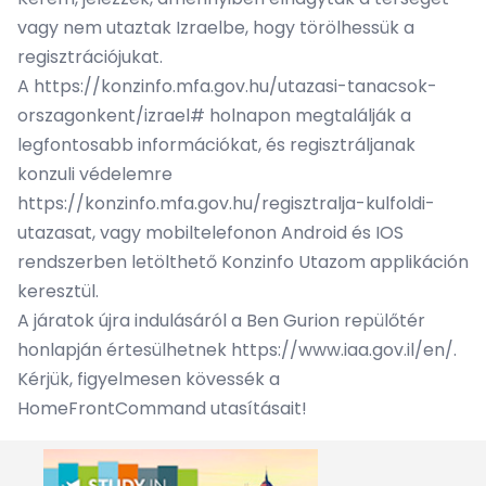
vagy nem utaztak Izraelbe, hogy törölhessük a
regisztrációjukat.
A
https://konzinfo.mfa.gov.hu/utazasi-tanacsok-
orszagonkent/izrael#
holnapon megtalálják a
legfontosabb információkat, és regisztráljanak
konzuli védelemre
https://konzinfo.mfa.gov.hu/regisztralja-kulfoldi-
utazasat
, vagy mobiltelefonon Android és IOS
rendszerben letölthető Konzinfo Utazom applikáción
keresztül.
A járatok újra indulásáról a Ben Gurion repülőtér
honlapján értesülhetnek
https://www.iaa.gov.il/en/
.
Kérjük, figyelmesen kövessék a
HomeFrontCommand utasításait!