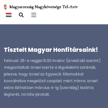
Magyarország Nagykövetsége Tel-Aviv
Open main menu
Tisztelt Magyar Honfitársaink!
Február 28-a reggel 8.00 órakor (izraeli idő szerint)
megszólaltak Izrael szerte a légvédelmi szirénák,
jelezve, hogy Izrael az Egyesült Államokkal
koordinálva megelőző csapást mért Iránra. Izrael
előre láthatóan március 4-ig (szerdáig) lezárta
légterét, törölte járatait.