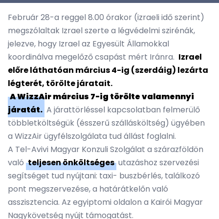
Február 28-a reggel 8.00 órakor (izraeli idő szerint)
megszólaltak Izrael szerte a légvédelmi szirénák,
jelezve, hogy Izrael az Egyesült Államokkal
koordinálva megelőző csapást mért Iránra.
Izrael
előre láthatóan március 4-ig (szerdáig) lezárta
légterét, törölte járatait.
A WizzAir március 7-ig törölte valamennyi
járatát.
A járattörléssel kapcsolatban felmerülő
többletköltségük (ésszerű szállásköltség) ügyében
a WizzAir ügyfélszolgálata tud állást foglalni.
A Tel-Avivi Magyar Konzuli Szolgálat a szárazföldön
való
teljesen önköltséges
utazáshoz szervezési
segítséget tud nyújtani: taxi- buszbérlés, találkozó
pont megszervezése, a határátkelőn való
asszisztencia. Az egyiptomi oldalon a Kairói Magyar
Nagykövetség nyújt támogatást.