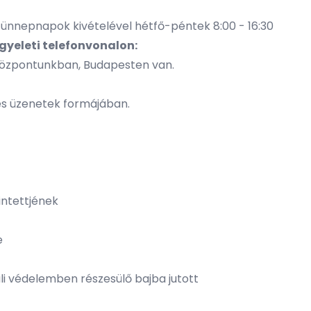
i ünnepnapok kivételével hétfő-péntek 8:00 - 16:30
ügyeleti telefonvonalon:
 Központunkban, Budapesten van.
s üzenetek formájában.
intettjének
e
uli védelemben részesülő bajba jutott