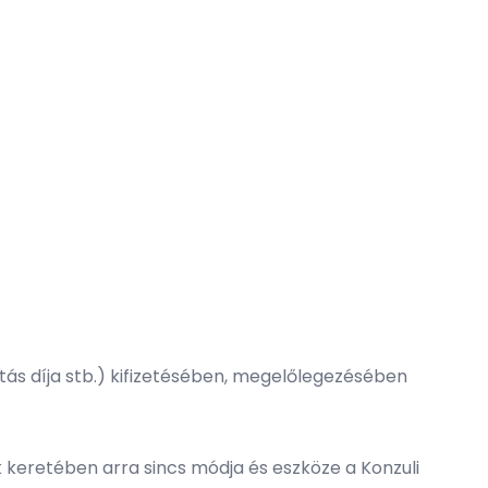
látás díja stb.) kifizetésében, megelőlegezésében
eretében arra sincs módja és eszköze a Konzuli