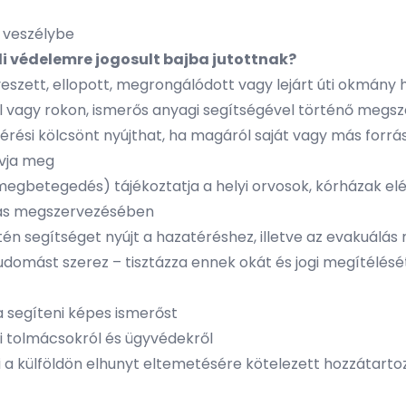
en veszélybe
li védelemre jogosult bajba jutottnak?
lveszett, ellopott, megrongálódott vagy lejárt úti okmány 
 vagy rokon, ismerős anyagi segítségével történő meg
atérési kölcsönt nyújthat, ha magáról saját vagy más forr
óvja meg
egbetegedés) tájékoztatja a helyi orvosok, kórházak el
lítás megszervezésében
tén segítséget nyújt a hazatéréshez, illetve az evakuál
tudomást szerez – tisztázza ennek okát és jogi megítélésé
a segíteni képes ismerőst
yi tolmácsokról és ügyvédekről
íti a külföldön elhunyt eltemetésére kötelezett hozzátart