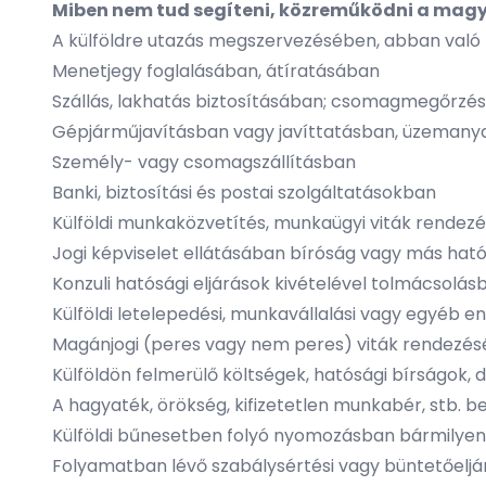
Miben nem tud segíteni, közreműködni a magya
A külföldre utazás megszervezésében, abban val
Menetjegy foglalásában, átíratásában
Szállás, lakhatás biztosításában; csomagmegőrzé
Gépjárműjavításban vagy javíttatásban, üzemany
Személy- vagy csomagszállításban
Banki, biztosítási és postai szolgáltatásokban
Külföldi munkaközvetítés, munkaügyi viták rendez
Jogi képviselet ellátásában bíróság vagy más hat
Konzuli hatósági eljárások kivételével tolmácsolá
Külföldi letelepedési, munkavállalási vagy egyéb
Magánjogi (peres vagy nem peres) viták rendezé
Külföldön felmerülő költségek, hatósági bírságok, 
A hagyaték, örökség, kifizetetlen munkabér, stb. 
Külföldi bűnesetben folyó nyomozásban bármily
Folyamatban lévő szabálysértési vagy büntetőelj