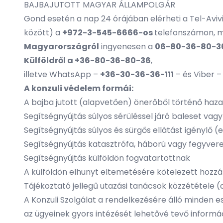
BAJBAJUTOTT MAGYAR ÁLLAMPOLGÁR
Gond esetén a nap 24 órájában elérheti a Tel-Aviv
között) a
+972-3-545-6666-os
telefonszámon, m
Magyarországról
ingyenesen a
06-80-36-80-3
Külföldről a +36-80-36-80-36
,
illetve WhatsApp –
+36-30-36-36-111
– és Viber 
A konzuli védelem formái:
A bajba jutott (alapvetően) önerőből történő haz
Segítségnyújtás súlyos sérüléssel járó baleset v
Segítségnyújtás súlyos és sürgős ellátást igénylő (
Segítségnyújtás katasztrófa, háború vagy fegyvere
Segítségnyújtás külföldön fogvatartottnak
A külföldön elhunyt eltemetésére kötelezett hozz
Tájékoztató jellegű utazási tanácsok közzététele (
A Konzuli Szolgálat a rendelkezésére álló minden e
az ügyeinek gyors intézését lehetővé tevő informá