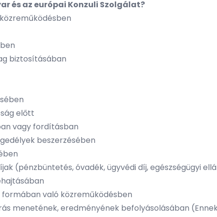
r és az európai Konzuli Szolgálat?
ó közreműködésben
sben
ag biztosításában
ésében
óság előtt
sban vagy fordításban
 engedélyek beszerzésében
sében
díjak (pénzbüntetés, óvadék, ügyvédi díj, egészségügyi el
behajtásában
en formában való közreműködésben
árás menetének, eredményének befolyásolásában (Ennek k