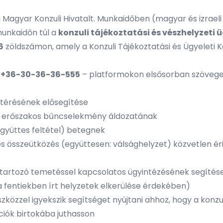
i Magyar Konzuli Hivatalt. Munkaidőben (magyar és izrael
unkaidőn túl a
konzuli tájékoztatási és vészhelyzeti 
6
zöldszámon, amely a Konzuli Tájékoztatási és Ügyeleti
–
+36-30-36-36-555
– platformokon elsősorban szövege
atérésének elősegítése
agy erőszakos bűncselekmény áldozatának
együttes feltétel) betegnek
s összeütközés (együttesen: válsághelyzet) közvetlen ér
átartozó temetéssel kapcsolatos ügyintézésének segítés
a fentiekben írt helyzetek elkerülése érdekében)
szközzel igyekszik segítséget nyújtani ahhoz, hogy a konz
ciók birtokába juthasson