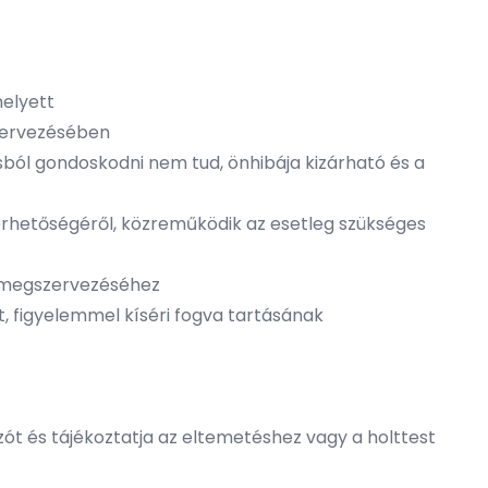
helyett
szervezésében
ásból gondoskodni nem tud, önhibája kizárható és a
érhetőségéről, közreműködik az esetleg szükséges
ás megszervezéséhez
t, figyelemmel kíséri fogva tartásának
ozót és tájékoztatja az eltemetéshez vagy a holttest