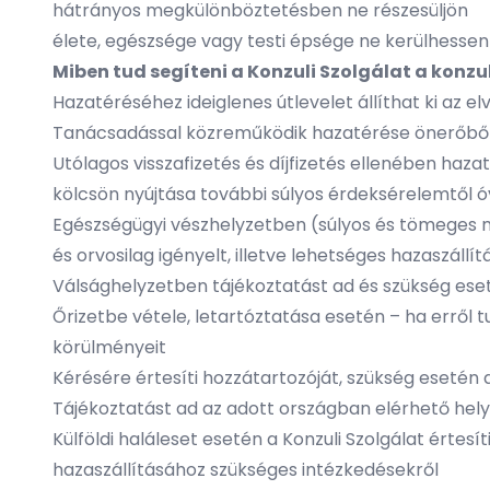
hátrányos megkülönböztetésben ne részesüljön
élete, egészsége vagy testi épsége ne kerülhess
Miben tud segíteni a Konzuli Szolgálat a konzu
Hazatéréséhez ideiglenes útlevelet állíthat ki az e
Tanácsadással közreműködik hazatérése önerőből
Utólagos visszafizetés és díjfizetés ellenében haz
kölcsön nyújtása további súlyos érdeksérelemtől 
Egészségügyi vészhelyzetben (súlyos és tömeges m
és orvosilag igényelt, illetve lehetséges hazaszál
Válsághelyzetben tájékoztatást ad és szükség ese
Őrizetbe vétele, letartóztatása esetén – ha erről 
körülményeit
Kérésére értesíti hozzátartozóját, szükség esetén 
Tájékoztatást ad az adott országban elérhető hel
Külföldi haláleset esetén a Konzuli Szolgálat értes
hazaszállításához szükséges intézkedésekről