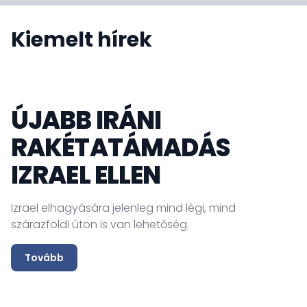
Kiemelt hírek
ÚJABB IRÁNI
RAKÉTATÁMADÁS
IZRAEL ELLEN
Izrael elhagyására jelenleg mind légi, mind
szárazföldi úton is van lehetőség.
Tovább